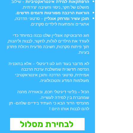
הרפתקאות למידה אינטראקטיביות
– שילוב
מושלם של חקר, ניסוי וחשיבה יצירתית.
הוראות הרכבה מפורטות ודגמים חדשים.
תוכן עשיר ומרתק אונליין
– סרטוני הדרכה,
אתגרים והפתעות לילדים סקרנים.
חוג הרובוטיקה אונליין שלנו נבנה במיוחד כדי
לעודד את הילדים לגלות, לחקור, לבנות וליהנות,
תוך פיתוח סקרנות, חשיבה מדעית ויכולת פתרון
בעיות.
לא מדובר בעוד חוג לגו דיגיטלי – אלא בתוכנית
הנדסה חדשנית שמשלבת ערכת הרכבה
אמיתית, סרטוני הדרכה ותוכן אינטראקטיבי
מעולמות המדע והטכנולוגיה.
הכול – בליווי דיגיטלי חכם, ובאווירה מהנה
שמחברת בין למידה לעשייה.
מהנדסי הדור הבא כי העתיד בידיים שלהם- תן
להם לבנות אותו היום !
לבחירת מסלול