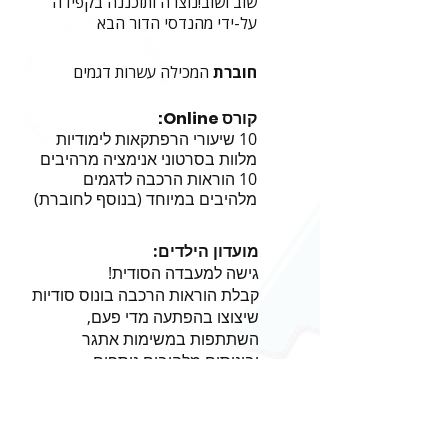
שוב ושוב!
נוצרה ותוכננה בקפידה
על-ידי מהנדסי הדור הבא
חוברת
המכילה עשרות דגמים
קורס Online:
10 שיעורי הרפתקאות לימודיות
מלוות בסרטוני אנימציה מרהיבים
10 הוראות הרכבה לדגמים
מלהיבים במיוחד (בנוסף לחוברת)
מועדון הילדים:
גישה למעבדה הסודית!
קבלת הוראות הרכבה בונוס סודיות
שיצוצו בהפתעה מדי פעם,
השתתפות במשימות אתגר
ובונוסים מלהיבים נוספים
טאבלט מדליק
לצפיה בקורס
ובדגמים